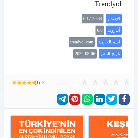
Trendyol
الإصدار
6.17.3.634
أندرويد
6.0
اسم الحزمة
trendyol.com
تاريخ النشر
2022-08-06
(1)
5