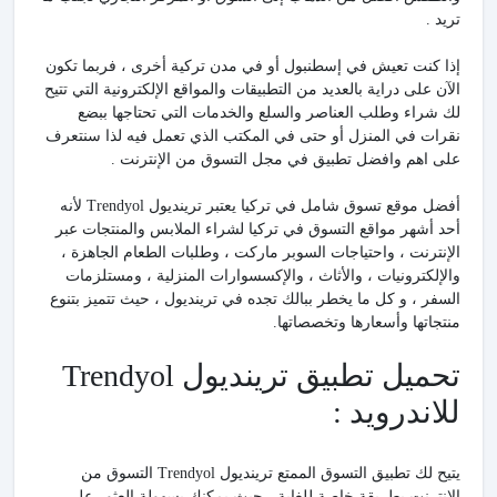
تريد .
إذا كنت تعيش في إسطنبول أو في مدن تركية أخرى ، فربما تكون
الآن على دراية بالعديد من التطبيقات والمواقع الإلكترونية التي تتيح
لك شراء وطلب العناصر والسلع والخدمات التي تحتاجها ببضع
نقرات في المنزل أو حتى في المكتب الذي تعمل فيه لذا سنتعرف
على اهم وافضل تطبيق في مجل التسوق من الإنترنت .
أفضل موقع تسوق شامل في تركيا يعتبر ترينديول Trendyol لأنه
أحد أشهر مواقع التسوق في تركيا لشراء الملابس والمنتجات عبر
الإنترنت ، واحتياجات السوبر ماركت ، وطلبات الطعام الجاهزة ،
والإلكترونيات ، والأثاث ، والإكسسوارات المنزلية ، ومستلزمات
السفر ، و كل ما يخطر ببالك تجده في ترينديول ، حيث تتميز بتنوع
منتجاتها وأسعارها وتخصصاتها.
تحميل تطبيق ترينديول Trendyol
للاندرويد :
يتيح لك تطبيق التسوق الممتع ترينديول Trendyol التسوق من
الانترنت بطريقة خاصة للغاية ، حيث يمكنك بسهولة العثور على