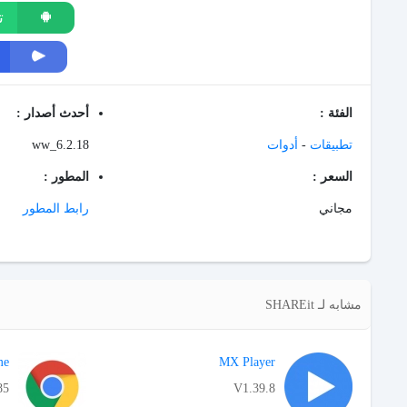
ت
الفئة :
أحدث أصدار :
تطبيقات
-
أدوات
6.2.18_ww
السعر :
المطور :
مجاني
رابط المطور
مشابه لـ SHAREit
me
MX Player
85
V1.39.8