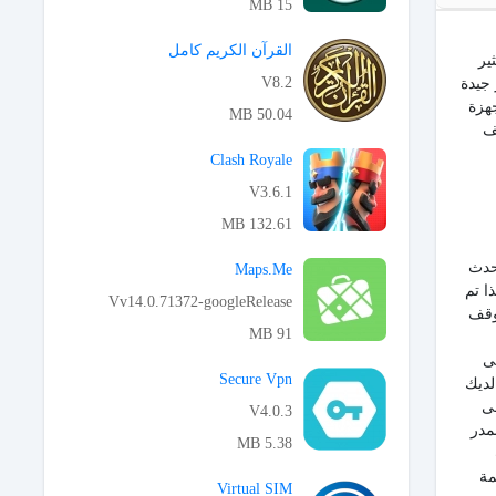
15 MB
APK تحميل
القرآن الكريم كامل
ير
V8.2
 جيدة
جهزة
50.04 MB
ف
APK تحميل
Clash Royale
V3.6.1
132.61 MB
APK تحميل
تحدث
Maps.Me
ا تم
Vv14.0.71372-googleRelease
توقف
91 MB
APK تحميل
ى
Secure Vpn
لديك
لى
V4.0.3
مدر
5.38 MB
APK تحميل
مة
Virtual SIM