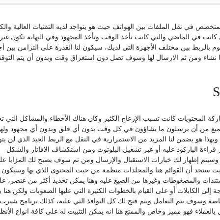
متخصص في نقل الملفات بين الهواتف حيث هو يتواجد لديه التقنيات العالية والكث
تي كانت في الماضي والتي كانت تأخذ الوقت وتأخذ المجهود وفي النهاية تكون غير
قوم بالربط بين مختلف الأجهزة التي لديك، سيكون لنا القدرة على التزامن بين أ
كل ما نشاء ومن ثم الارسال لها وسوف تصل دون استغراق وقت وبدون أن يتم التوق
اركة المحتويات كانت تسبب الإزعاج الكثير وكان هناك الأخطاء والمشاكل التي 
جميع من أن يرسلون ما يشاؤون في كل وقت بدون أي قلق وبدون أي مجهود ولهذ
هذا هو يضمن لنا المزيد من الاستمرارية في النقل مع الربط الجيد الذي لن ي
قراءة الباركود عليه أو عبر تشغيل البلوتوث ومن استكشاف الافاتار والشكل
وسيتم إظهار لك خيارات الاستقبال والإرسال ومن ثم سوف يصبح لك المزايا عل
حيث ستجد أن القوائم هنا والمجلدات منظمة من حيث المحتوى الذي بها وسيكون 
ستندات والمضغوطات وغيرها من الصيغ عليه وهنا يمكن تحديد أكثر من عنصر، ع
لى الكابلات أو على القيام بالخطوات الكثيرة التي عليها الصعوبات ولكن هنا ب
لخاصة وسوف يتم التعامل ويتم فتح لك كل النوافذ التي عليه، كذلك برنامج شيرت
العملاء فهو مميز وخاص والممتع هنا انه يمكن التثبيت له على كافة انواع الأنظ