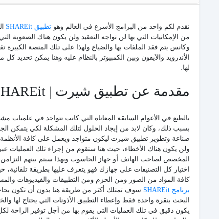
نقدم لكم واحد من البرامج الأسرع في العالم وهو
تطبيق SHAREit
ال
من الإمكانيات التي بها لن نواجه التعقيد ولن يكون هناك الصعوبة ال
وكانس يتم فقد الملفات بها والضياع ولهذا على تلك المنصة الكبيرة ت
الأندرويد والآيفون وبين الكمبيوتر بالنظام عليه وهنا يمكن تحديد 
لها.
مقدمة عن تطبيق شيرت | SHAREit
بالطبع في الأعوام السابقة المعاناة التي كانت تتواجد في علميات مش
بسبب ذلك، وكان لابد من إيجاد الحلول لتلك المشكلة لكي يتمكن ال
صناعة وتطوير تطبيق شيرت ليكون متواجد ويعمل على كافة الأنظمة وب
ولن يكون هناك الأخطاء، حيث هنا ستقوم من إجراء تلك العمليات عبر 
المخصص لصاحب الهاتف أو جهاز الحاسوب وبهذا سيتم بينهم التزامن 
اختيار كل التصنيفات على جهازك فهو يتعرف عليها بطريقة تلقائية، 
كافة المواد من الصور ومن الحزم ومن التطبيقات والفيديوهات والم
برنامج SHAREit
سوف تمتلك أكثر من طريقة هنا بدون أن تكون بحاجة إ
البحث بنقرة واحدة فقط وإعطاء التطبيق الأذونات التي يحتاج لها وا
يكون دقيق في تلك العمليات التي يقوم بها من أجل توفير الراحة لكل ي