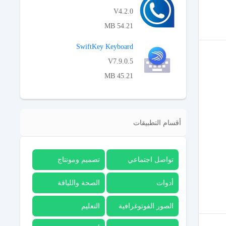
V4.2.0
54.21 MB
APK تحميل
SwiftKey Keyboard
V7.9.0.5
45.21 MB
APK تحميل
أقسام التطبيقات
تواصل اجتماعي
تصميم ومونتاج
أدوات
الصحة واللياقة
الصور الفوتوغرافية
التعليم