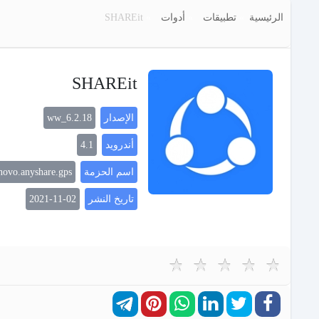
الرئيسية
تطبيقات
أدوات
SHAREit
SHAREit
الإصدار
6.2.18_ww
أندرويد
4.1
اسم الحزمة
novo.anyshare.gps
تاريخ النشر
2021-11-02