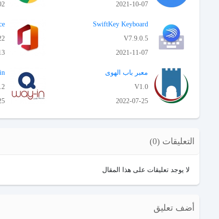
02
2021-10-07
APK تحميل
ce
SwiftKey Keyboard
22
V7.9.0.5
13
2021-11-07
APK تحميل
معبر باب الهوى
in
.2
V1.0
25
2022-07-25
APK تحميل
التعليقات (0)
لا يوجد تعليقات على هذا المقال
أضف تعليق