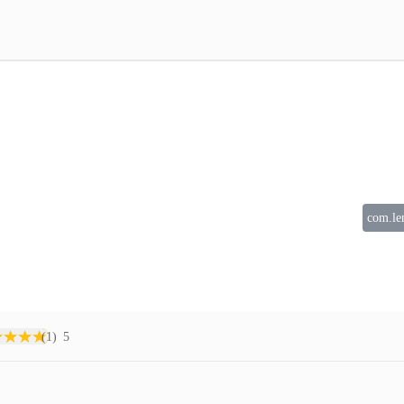
com.le
(1)
5