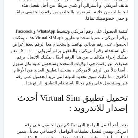
هاتف أمريكي أو أسترالي أو كندي مزيفًا. من أجل تفعيل هذه
الحسابات من خلاله . ثم تقوم بالتخلص من رقمك الحقيقي تمامًا
واحمي خصوصيتك تمامًا.
كيفية الحصول على رقم أمريكي وتنشيط WhatsApp و Facebook
برقم أمريكي ، نعم باستخدام تطبيق Virtual SIM apk هذا ، يمكنك
الحصول على رقم مجاني لهاتفك واستخدام هذا الرقم لعدة أغراض
مثل استخدام رقم أمريكي ، والتفعيل برقم أمريكي Snapchat ، نعم
يمكنك إجراء مكالمات من هذا الرقم أيضًا ، يمكنك الاتصال برقم
صديقك من رقمك في الولايات المتحدة وستحصل عليه بكل سهول
. أيضا بدلاً من الرقم الأمريكي ، يمنحك التطبيق العديد من الأرقام
الأخرى . ما عليك سوى تحديد الدولة التي تريد الحصول على رقم
فيها وستحصل على رقم مجانًا باستخدام التطبيق الرائع هذا .
تحميل تطبيق Virtual Sim أحدث
إصدار للاندرويد :
يعتبر أحد أفضل البرامج التي تمكنكم من الحصول على رقم
امريكي وهمي لتفعيل تطبيقات التواصل الاجتماعي مجاناً . يتميز
التطبيق بأرقام مجانية سهلة الاستخدام ومجانية من الولايات