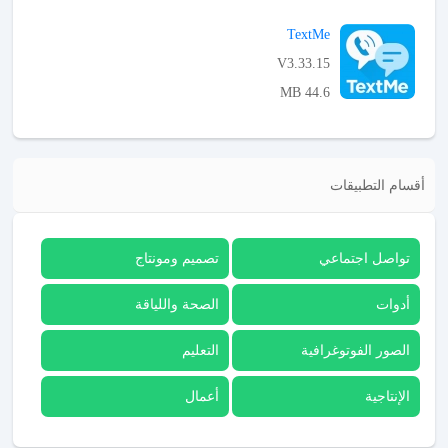
APK تحميل
TextMe
V3.33.15
44.6 MB
APK تحميل
أقسام التطبيقات
تواصل اجتماعي
تصميم ومونتاج
أدوات
الصحة واللياقة
الصور الفوتوغرافية
التعليم
الإنتاجية
أعمال