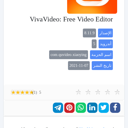
VivaVideo: Free Video Editor
الإصدار
8.11.9
أندرويد
5
اسم الحزمة
com.quvideo.xiaoying
تاريخ النشر
2021-11-07
(1)
5