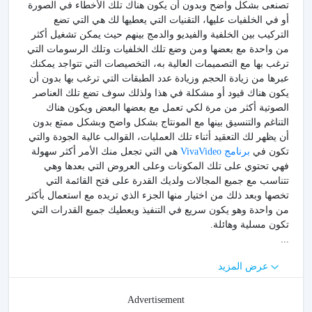
تصنعى بشكل واضح وبدون أن يكون هناك تلك الأخطاء في الصورة
أو في الخلفيات عليها، التقنيات التي يعطيها لك هي التي تضع
التركيب بين الخلفية والفيديو والدمج بينهم حيث يمكن تشغيل أكثر
من واحدة مع بعضها ومن وضع تلك الخلفيات وتلك الرسومات التي
ترغب بها مع التصميمات العالية به، التخصيصات التي تتواجد يمكنك
عبرها من زيادة الحجم وزيادة عدد الطبقات التي ترغب بها بدون أن
يكون هناك قيود أو مشكلة في هذا ولذلك سوف تضع تلك العناصر
الصوتية أكثر من مرة لكي تعمل مع بعضها البعض ويكون هناك
التناغم والتنسيق بينها مع المونتاج بشكل واضح وبشكل ممتع بدون
أن يظهر لك التعقيد أثناء تلك العمليات، القوالب عالية الجودة والتي
تكون في
برنامج VivaVideo
هي التي تجعل منك الأمر أكثر سهولة
فهي تحتوي على تلك المكونات وعلى العروض التي بعدها وهي
تتناسب مع جميع المجالات ولديك القدرة على فتح القائمة التي
تخصها وبعد ذلك من اختيار منها الجزء الذي تريده مع استعمال بأكثر
من واحدة وهو يكون سريع في التنفيذ ويعطيك جميع القدرات التي
تكون مسلية وهائلة.
...
عرض المزيد
Advertisement