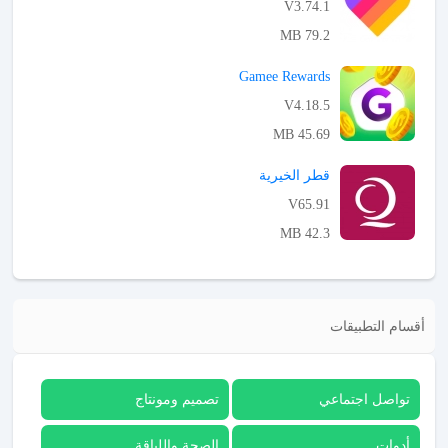
V3.74.1
79.2 MB
APK تحميل
Gamee Rewards
V4.18.5
45.69 MB
APK تحميل
قطر الخيرية
V65.91
42.3 MB
APK تحميل
أقسام التطبيقات
تواصل اجتماعي
تصميم ومونتاج
أدوات
الصحة واللياقة