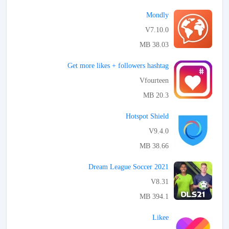
APK تحميل
Mondly
V7.10.0
38.03 MB
APK تحميل
Get more likes + followers hashtag
Vfourteen
20.3 MB
APK تحميل
Hotspot Shield
V9.4.0
38.66 MB
APK تحميل
Dream League Soccer 2021
V8.31
394.1 MB
APK تحميل
Likee