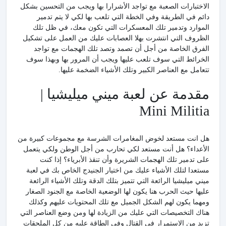
الاختبارات الصعبة مع تواجد الأشرارا بها ويجب من التحسين بشكل
دائم في الطريقة وفي الخطة التي تلعب بها لكي لا يتم تدمير
الموارد وتدمير تلك المعسكرات التي تكون معك، في ظل تلك
الظروف التي انتشرت بهلا العصابات عليك من العمل على تشكيل
الفرق الخاصة من أجل أن تصمد وتصد تلك الهجمات مع تواجد
الخرائط التي سوف تلعب عليها ويجب أن المرور بها وبهذا سوف
تتعامل مع العناصر الكبير وتلك الأشياء الضخمة عليها.
مقدمة عن لعبة ميني ميليشيا |
Mini Militia
هل انت مستعد لخوض المغامرات الشرسة مع مجموعات كبيرة من
الأعداء؟ هل أنت مستعد لكي تحارب من أجل الوطن ولكي يتعمل
على تدمير تلك الهجمات الشريرة وأن تنقذ الأبرياء؟ إذا كنت
مستعدا لتلك الأشياء عليك من اختيار الجنيدج الخاص بك في لعبة
ميني ميليشيا الرائعة التي تتميز بتلك الدقة وتلك الأشياء الرائعة
عليها حيث الحرب هنا يكون لها الوضعية الخاصة مع الجنود الصغار
ومهما يكون لهم الشكل الجميل مع تلك المحتويات عليهم وكذلك
هناك التخصيصات التي عليك من الزيادة لها ومن وضع العناصر التي
تزيد من الاستمرار في القتال وفي الطاقة عليه من كل الملحقات