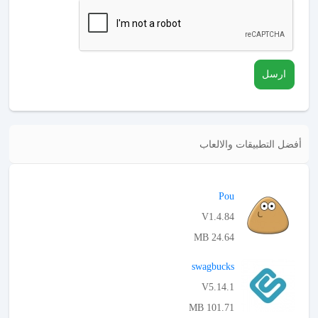
ارسل
أفضل التطبيقات والالعاب
Pou
V1.4.84
24.64 MB
APK تحميل
swagbucks
V5.14.1
101.71 MB