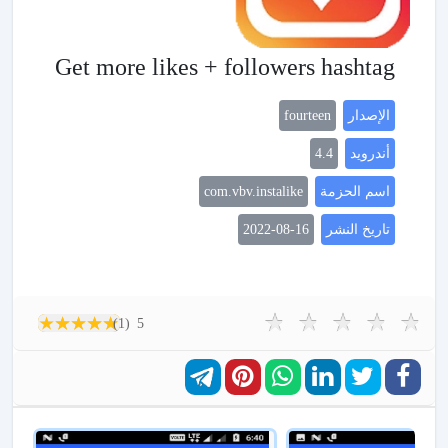
Get more likes + followers hashtag
الإصدار
fourteen
أندرويد
4.4
اسم الحزمة
com.vbv.instalike
تاريخ النشر
2022-08-16
(1)
5