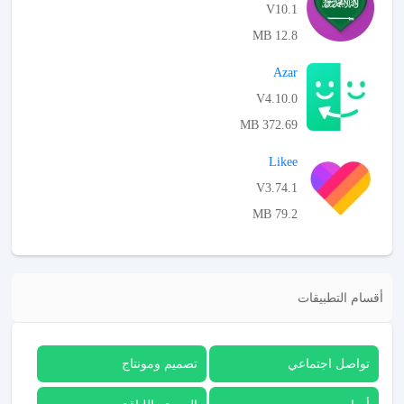
V10.1
12.8 MB
APK تحميل
Azar
V4.10.0
372.69 MB
APK تحميل
Likee
V3.74.1
79.2 MB
APK تحميل
أقسام التطبيقات
تواصل اجتماعي
تصميم ومونتاج