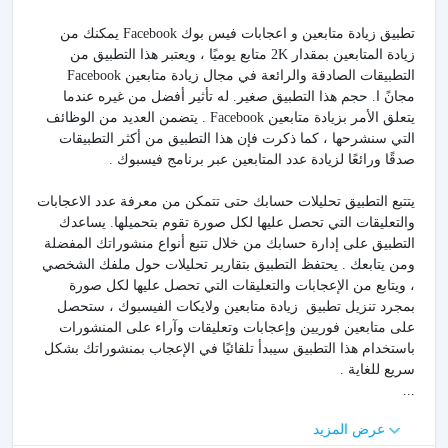
تطبيق زيادة متابعين و اعجابات فيس بوك Facebook يمكنك من
زيادة المتابعين بمقدار 2K متابع يوميًا ، ويعتبر هذا التطبيق من
التطبيقات الصادقة والرائعة في مجال زيادة متابعين Facebook
مجانً ا. حجم هذا التطبيق صغير. له تأثير أفضل من غيره عندما
يتعلق الأمر بزيادة متابعين Facebook . يتضمن العديد من الوظائف
التي سنشرحها ، كما ذكرت فإن هذا التطبيق من أكثر التطبيقات
صدقًا ورائعًا لزيادة عدد المتابعين عبر برنامج فيسبوك .
يتتبع التطبيق تحليلات حسابك حتى تتمكن من معرفة عدد الاعجابات
والتعليقات التي تحصل عليها لكل صورة تقوم بتحميلها. يساعدك
التطبيق على إدارة حسابك من خلال تتبع أنواع منشوراتك المفضلة
ومن يتابعك . يحتفظ التطبيق بتقارير تحليلات حول ملفك الشخصي
، ويتابع من الإعجابات والتعليقات التي تحصل عليها لكل صورة
بمجرد تنزيل تطبيق زيادة متابعين ولايكات الفيسبوك ، ستحصل
على متابعين فوريين وإعجابات وتعليقات وآراء على المنشورات
باستخدام هذا التطبيق سيبدأ تلقائيًا في الإعجاب بمنشوراتك بشكل
سريع للغاية .
...
عرض المزيد