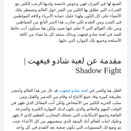
الصنع لها في النيران فهي وحوش غامضة ولديها الرعب الكثير مع
القدرات التي تطلق بها الكثير من الشر حول العالم وتسيطر بتلك
الأشياء على كل الكون ولهذا عليك حماية الأبرياء وكافة المواطنين
في المدن ومن التقدم لكي تحارب هذا لاشر النابع من الشياطين
ومن تلك العوالم التي لا نعلم عنها شيئ ولكن هنا ستكون أنت حائط
الصد في لعبة شادو فيغهت وبذلك ستجد كل ما تشاء من كافة
الأسلحة وجميع تلك الموارد التي عليها.
مقدمة عن لعبة شادو فيغهت |
Shadow Fight
الظل هنا والشر في
لعبة شادو فيغهت
قد نال من هذا العالم وانتشر
بطريقة كبيرة وقد جمع الاتباع له وقام من التدمير والقتل ومن
سلب الحرية للكثير من الأشخاص ولكن أنت المقاتل الذي ظهر في
الوقت المهم والملائم والذي يكون لديك المهارة الكبيرة والسرعة
الفائقة وجميع الإمكانيات التي تجعلك المحارب العظيم الذي لا يقهر
وعليك اثبات للعالم أنك المنقذ الذي سيحميهم من كل الأعداء حيث
تم وضع لك المستويات التي تكون صعبة بعد التقدم في كل واحد