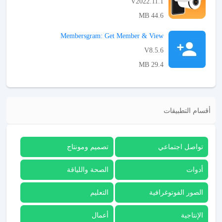
V2022.11.1
44.6 MB
APK تحميل
Membersgram: Get Member & View
V8.5.6
29.4 MB
APK تحميل
أقسام التطبيقات
تواصل اجتماعي
تصميم ومونتاج
أدوات
الصحة واللياقة
الصور الفوتوغرافية
التعليم
الإنتاجية
أعمال