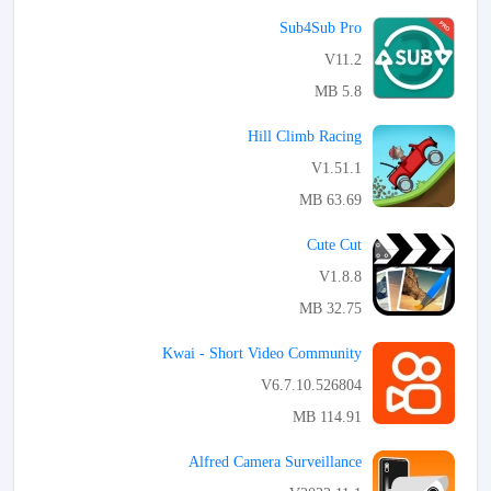
APK تحميل
Sub4Sub Pro
V11.2
5.8 MB
APK تحميل
Hill Climb Racing
V1.51.1
63.69 MB
APK تحميل
Cute Cut
V1.8.8
32.75 MB
APK تحميل
Kwai - Short Video Community
V6.7.10.526804
114.91 MB
APK تحميل
Alfred Camera Surveillance