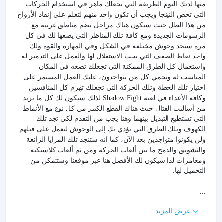
منها لديك اليوم الطريقة التي تجعلك ماهر في استخدام الحركات
التي تخص النينجا ويجب أن تكون واخد منهم لتعلم على إنقاذ الأرواح
من هذا الظل حيث سيكون هناك مراحل تضم مناطق غريبة مع
الرسومات الجديدة ومع كافة تلك المناظر التي يضعها لك في كل
مرة ستجد وحوش مختلفة في الشكل وفي المهارة والقوة ولك
واحد نقاط الضعف التي يجب الاستغلال لها والعمل على التدمير له
واستعمال كل الطرق الممكنة التي تجعلك تضعه في المكان
المناسب له وتحمي كل من يتواجدون، عليك العمل المستمر على
اختيار تلك الخطة وتلك الحركة التي تجعلك تهزم كل المنافسين
وكافة الأعداء في لعبة Shadow Fight لذلك سيكون لك كل ما تريد
من أساليب القتال حيث هناك القطع الكبير من كل نوع مع الأنماط
التي تستطيع التبديل بينهما وهنا يجب من التقدم لكي تجد تلك
الكهوف وتلك الطرق التي تؤدي بك إلى الوحوش لتعمل على قتلهم
ولن يكونوا متواجدين بعد الآن، كما انه ستنجد تلك المزايا الرائعة
والتشويق والدمج ما بين ألعاب الحركة ومن ثم ألعاب كلاسيكية
ومغامرات لذا سيكون لك الأفضل هنا عبر موقعنا وستتمكن من
التحميل لها.
...
عرض المزيد