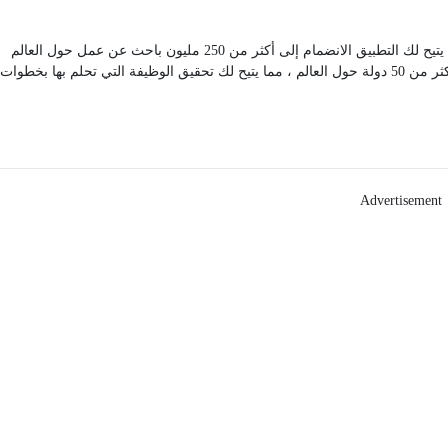
هذا التطبيق هو جزء من موقع البحث عن الوظائف رقم 1 في العالم ، يتيح لك التطبيق الانضمام إلى أكثر من 250 مليون باحث عن عمل حول العالم
يستخدمون إنديد Indeed شهرياً . كما يتيح لك البحث عن وظائف في أكثر من 50 دولة حول العالم ، مما يتيح لك تحقيق الوظيفة التي تحلم بها بخطوات
Advertisement