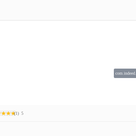
com.indeed.
(1)
5