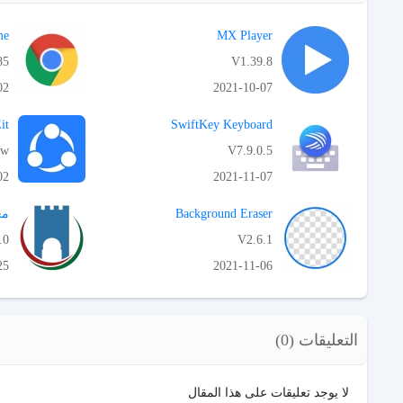
me
MX Player
85
V1.39.8
02
2021-10-07
APK تحميل
it
SwiftKey Keyboard
ww
V7.9.0.5
02
2021-11-07
APK تحميل
Background Eraser
مع
.0
V2.6.1
25
2021-11-06
APK تحميل
التعليقات (0)
لا يوجد تعليقات على هذا المقال