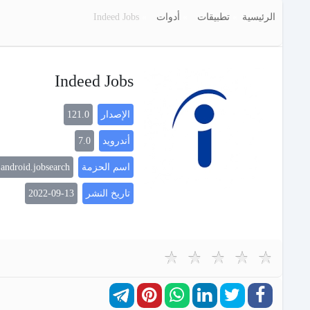
الرئيسية
تطبيقات
أدوات
Indeed Jobs
Indeed Jobs
الإصدار
121.0
أندرويد
7.0
اسم الحزمة
android.jobsearch
تاريخ النشر
2022-09-13