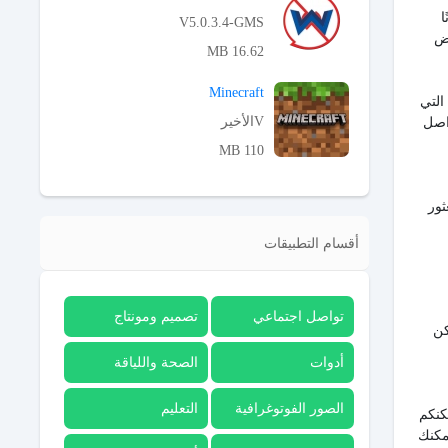
ا
V5.0.3.4-GMS
عض
16.62 MB
APK تحميل
Minecraft
التي
Vالأخير
اصل
110 MB
APK تحميل
ثور
أقسام التطبيقات
تواصل اجتماعي
تصميم ومونتاج
كن
أدوات
الصحة واللياقة
الصور الفوتوغرافية
التعليم
كنكم
مكنك