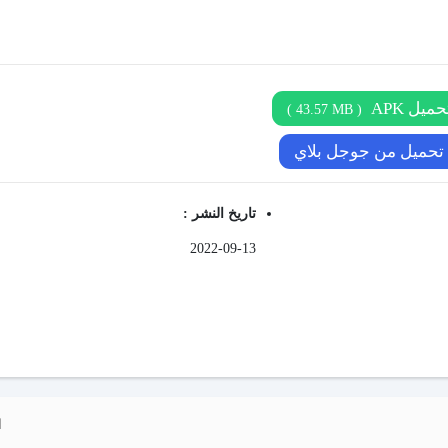
حميل APK
)
43.57 MB
(
تحميل من جوجل بلاي
تاريخ النشر :
2022-09-13
ا