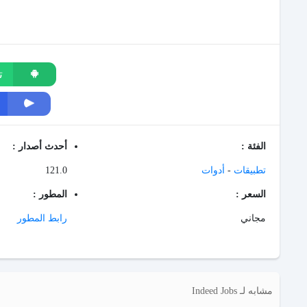
ت
الفئة :
أحدث أصدار :
تطبيقات
-
أدوات
121.0
السعر :
المطور :
مجاني
رابط المطور
مشابه لـ Indeed Jobs