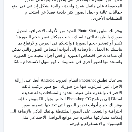
المحفوظة على هاتفك بنقرة واحدة ، والبدء بشكل إبداعي في صنع
جماليات عالية و جعل الصور أكثر جاذبية فضلاً عن استخدام
التطبيقات الأخرى .
يوفر لك تطبيق Photo Shot العديد من الأدوات الاحترافية لتعديل
صورك بالطريقة التي تناسبك ، حيث يمكنك تغيير حجم الصورة (
تكبير أو تصغير حجم الصورة ) والتحكم في العرض والارتفاع بما
يناسبك td العمل ، بالإضافة إلى أدوات اقتصاص الصور والتي يمكن
أن تساعدك في اقتصاص الصورة أو قص أجزاء معينة من الصورة
واستخدامها لصور أخرى في تصميمك ، فهو سهل الاستخدام تمامًا .
يساعدك تطبيق Photoshot لنظام اندرويد Android أيضًا على إزالة
الأجزاء غير المرغوب فيها من صورك ، مع صور تركيب فائقة
الاحتراف والقدرة على ضبط الحدود والمسافات بدقة شديدة.
استنادًا إلى برنامج Photoshop CC الخاص بجهاز الكمبيوتر ، فإنه
يوفر لك جميع أدوات تحرير الصور التي تحتاجها لتصميم صور
احترافية و التعديل على الصور الملتقطة بهاتفك الذكي بالإضافة الى
إمكانية مشاركتها مباشرة عبر مواقع التواصل الاجتماعي مثل
الفيسبوك و الانستغرام و غيرهم .
...