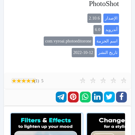
PhotoShot
الإصدار
2.10.6
أندرويد
6.0
اسم الحزمة
com.vyroai.photoeditorone
تاريخ النشر
2022-10-12
(1)
5