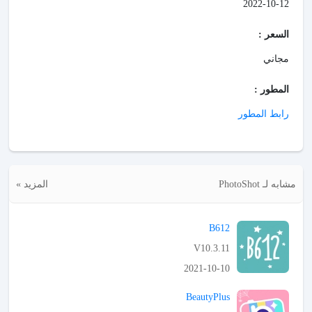
2022-10-12
السعر :
مجاني
المطور :
رابط المطور
مشابه لـ PhotoShot
المزيد »
B612
V10.3.11
2021-10-10
APK تحميل
BeautyPlus