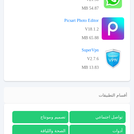
54.87 MB
APK تحميل
Picsart Photo Editor
V18.1.2
65.88 MB
APK تحميل
SuperVpn
V2.7.6
13.83 MB
APK تحميل
أقسام التطبيقات
تواصل اجتماعي
تصميم ومونتاج
أدوات
الصحة واللياقة