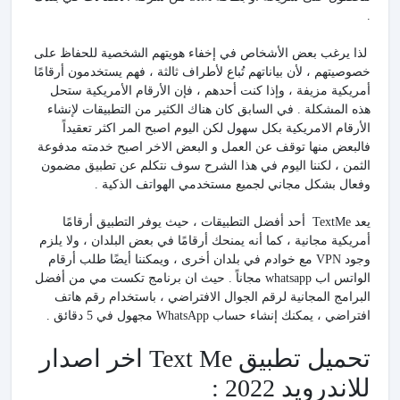
.
لذا يرغب بعض الأشخاص في إخفاء هويتهم الشخصية للحفاظ على
خصوصيتهم ، لأن بياناتهم تُباع لأطراف ثالثة ، فهم يستخدمون أرقامًا
أمريكية مزيفة ، وإذا كنت أحدهم ، فإن الأرقام الأمريكية ستحل
هذه المشكلة . في السابق كان هناك الكثير من التطبيقات لإنشاء
الأرقام الامريكية بكل سهول لكن اليوم اصبح المر اكثر تعقيداً
فالبعض منها توقف عن العمل و البعض الاخر اصبح خدمته مدفوعة
الثمن ، لكننا اليوم في هذا الشرح سوف نتكلم عن تطبيق مضمون
وفعال بشكل مجاني لجميع مستخدمي الهواتف الذكية .
يعد TextMe أحد أفضل التطبيقات ، حيث يوفر التطبيق أرقامًا
أمريكية مجانية ، كما أنه يمنحك أرقامًا في بعض البلدان ، ولا يلزم
وجود VPN مع خوادم في بلدان أخرى ، ويمكننا أيضًا طلب أرقام
الواتس اب whatsapp مجاناً . حيث ان برنامج تكست مي من أفضل
البرامج المجانية لرقم الجوال الافتراضي ، باستخدام رقم هاتف
افتراضي ، يمكنك إنشاء حساب WhatsApp مجهول في 5 دقائق .
تحميل تطبيق Text Me اخر اصدار
للاندرويد 2022 :