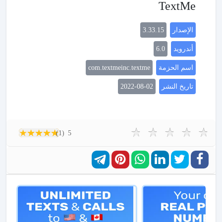
TextMe
الإصدار
3.33.15
أندرويد
6.0
اسم الحزمة
com.textmeinc.textme
تاريخ النشر
2022-08-02
(1)
5