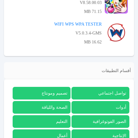
V8.58.00.03
71.15 MB
APK تحميل
WIFI WPS WPA TESTER
V5.0.3.4-GMS
16.62 MB
APK تحميل
أقسام التطبيقات
تواصل اجتماعي
تصميم ومونتاج
أدوات
الصحة واللياقة
الصور الفوتوغرافية
التعليم
الإنتاجية
أعمال