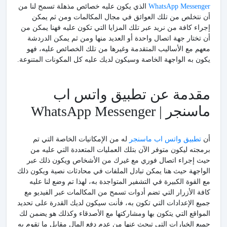
WhatsApp Messenger
الذي يكون عليه خصائص مذهلة تسمح لنا من
أن نتخلص من تلك العوائق في مجال المكالمات ومن ثم يمكن
إجراء كافة من نريد عبر تلك المزايا التي تكون عليه فهنا يمكن من
أن تختار جهة اتصال واحدة أو العديد منها ومن ثم يمكن الدردشة
معهم مع الأساليب المتقدمة وغيرها من تلك الخصائص عليه، فهو
يكون به الواجهة الخاصة وسيكون لديك عليه كل المكونات المتنوعة.
مقدمة عن تطبيق واتس اب
ماسنجر | WhatsApp Messenger
أن
تطبيق واتس اب ماسنجر
له من الإمكانيات الخاصة التي تم
برمجته ليكون متوفر الآن بتلك العمليات المتعددة التي عليه من
حيث إجراء اتصال فوري مع غيرك من الأشخاص ويكون ذلك عبر
الواجهة حيث هنا يمكن تبادل الملفات في محادثات نصية ويكون ذلك
مع القوة الكبيرة في التشفير المتواجدة به، لهذا تم وضع لنا عليه
كافة الأزرار التي تضم أدوات تسمح من المكالمات عبر الفيديو مع
جميع الإعدادات التي تكون به، فأنت سيكون لديك القدرة على تحديد
المواقع التي يتكون بها ومشاركتها مع الأصدقاء وكذلك هو يضمن لك
جميع الخيارات التي تبحث عنها من عدم دفع المال مقابل ما تقوم به