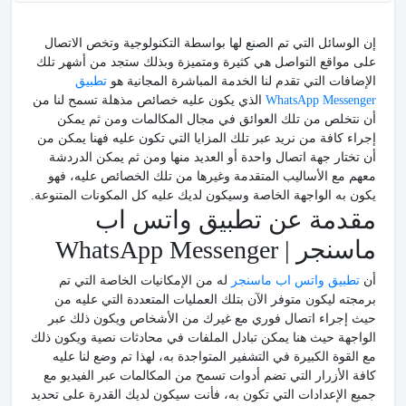
إن الوسائل التي تم الصنع لها بواسطة التكنولوجية وتخص الاتصال
على مواقع التواصل هي كثيرة ومتميزة وبذلك ستجد من أشهر تلك
الإضافات التي تقدم لنا الخدمة المباشرة المجانية هو
تطبيق
WhatsApp Messenger
الذي يكون عليه خصائص مذهلة تسمح لنا من
أن نتخلص من تلك العوائق في مجال المكالمات ومن ثم يمكن
إجراء كافة من نريد عبر تلك المزايا التي تكون عليه فهنا يمكن من
أن تختار جهة اتصال واحدة أو العديد منها ومن ثم يمكن الدردشة
معهم مع الأساليب المتقدمة وغيرها من تلك الخصائص عليه، فهو
يكون به الواجهة الخاصة وسيكون لديك عليه كل المكونات المتنوعة.
مقدمة عن تطبيق واتس اب
ماسنجر | WhatsApp Messenger
أن
تطبيق واتس اب ماسنجر
له من الإمكانيات الخاصة التي تم
برمجته ليكون متوفر الآن بتلك العمليات المتعددة التي عليه من
حيث إجراء اتصال فوري مع غيرك من الأشخاص ويكون ذلك عبر
الواجهة حيث هنا يمكن تبادل الملفات في محادثات نصية ويكون ذلك
مع القوة الكبيرة في التشفير المتواجدة به، لهذا تم وضع لنا عليه
كافة الأزرار التي تضم أدوات تسمح من المكالمات عبر الفيديو مع
جميع الإعدادات التي تكون به، فأنت سيكون لديك القدرة على تحديد