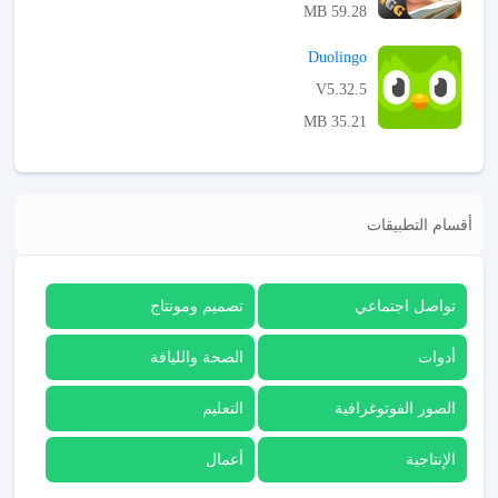
59.28 MB
APK تحميل
Duolingo
V5.32.5
35.21 MB
APK تحميل
أقسام التطبيقات
تواصل اجتماعي
تصميم ومونتاج
أدوات
الصحة واللياقة
الصور الفوتوغرافية
التعليم
الإنتاجية
أعمال